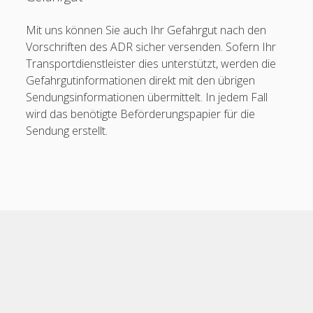
Helmrath Spedition
Heppner
Mit uns können Sie auch Ihr Gefahrgut nach den
Vorschriften des ADR sicher versenden. Sofern Ihr
Hermes (Digital Sales)
Transportdienstleister dies unterstützt, werden die
Hermes (Regional Sales)
Gefahrgutinformationen direkt mit den übrigen
Sendungsinformationen übermittelt. In jedem Fall
Honold (Fortras)
wird das benötigte Beförderungspapier für die
Hugger
Sendung erstellt.
Kleyling
Kleine Spedition
Kraftverkehr Emsland
Krage & Gerloff
Scroll
to
Kühne + Nagel (EDI)
the
top
Noerpel-Gruppe
Logiline