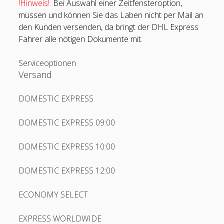
!Hinweis!:
Bei Auswahl einer Zeitfensteroption,
DHL Parcel ES
müssen und können Sie das Laben nicht per Mail an
den Kunden versenden, da bringt der DHL Express
DPD AT
Fahrer alle nötigen Dokumente mit.
DPD CH
Serviceoptionen
open
DPD DE
menu
Versand
DSV XPress
DOMESTIC EXPRESS
Eberl
Eigentransport
DOMESTIC EXPRESS 09:00
Emons
DOMESTIC EXPRESS 10:00
ERKA
DOMESTIC EXPRESS 12:00
Eurotranspharma
open
FedEx
ECONOMY SELECT
menu
G. Englmayer
EXPRESS WORLDWIDE
Galle Werttransporte