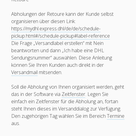
Bertram Juwelierservice
Abholungen der Retoure kann der Kunde selbst
Bexity (ehemals Q-Logistics)
organisieren über diesen Link:
BTG-Feldberg
https://mydhl.express.dhl/de/de/schedule-
pickup.html#/schedule-pickup#label-reference
Bursped
Die Frage „Versandlabel erstellen“ mit Nein
Camion Transport
beantworten und dann „Ich habe eine DHL
Sendungsnummer“ auswählen. Diese Anleitung
Cosi Stahllogistik
können Sie Ihren Kunden auch direkt in der
Dachser (EDI)
Versandmail
mitsenden.
DSV (ehem. DB Schenker)
Soll die Abholung von Ihnen organisiert werden, geht
DB Schenker Parcel
das in der Software via
Zeitfenster
. Legen Sie
einfach ein Zeitfenster für die Abholung an, fortan
DB Schenker Österreich/AT (EDI)
steht Ihnen dieses im Versanddialog zur Verfügung.
open
DHL Paket DE
Den zugehörigen Tag wählen Sie im Bereich
Termine
menu
DHL Express
aus.
DHL Freight (AX4)