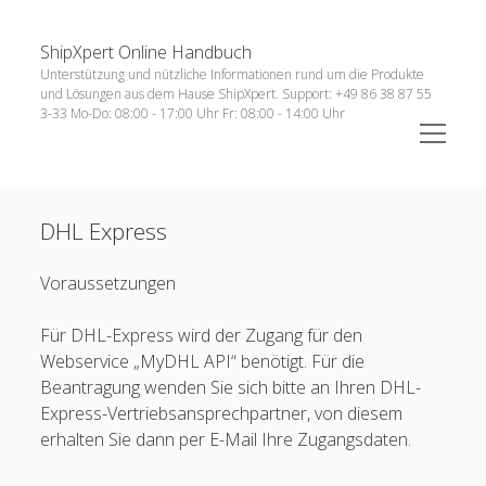
ShipXpert Online Handbuch
Sidebar
Suchen
Unterstützung und nützliche Informationen rund um die Produkte
und Lösungen aus dem Hause ShipXpert. Support: +49 86 38 87 55
3-33 Mo-Do: 08:00 - 17:00 Uhr Fr: 08:00 - 14:00 Uhr
open
menu
open
Technische Voraussetzungen
menu
DHL Express
open
Anleitungen
menu
open
ERP-Systeme
Voraussetzungen
menu
menu
Versand
open
Für DHL-Express wird der Zugang für den
Zoll Anmeldung
Webservice „MyDHL API“ benötigt. Für die
open
Sendung
Beantragung wenden Sie sich bitte an Ihren DHL-
menu
Express-Vertriebsansprechpartner, von diesem
Retouren
erhalten Sie dann per E-Mail Ihre Zugangsdaten.
open
Archiv
menu
menu