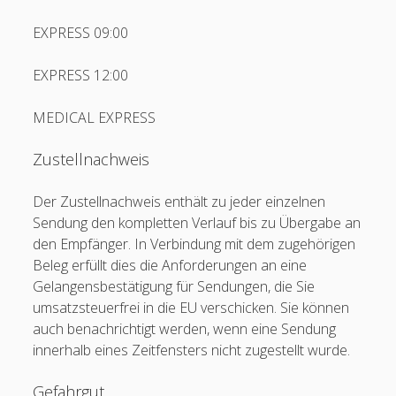
Gebrüder Weiss (EDI)
EXPRESS 09:00
Geis
EXPRESS 12:00
General Overnight AT
MEDICAL EXPRESS
General Overnight CH
General Overnight DE
Zustellnachweis
open
GLS
menu
Der Zustellnachweis enthält zu jeder einzelnen
Grieshaber Logistik
Sendung den kompletten Verlauf bis zu Übergabe an
den Empfänger. In Verbindung mit dem zugehörigen
Group7
Beleg erfüllt dies die Anforderungen an eine
Hasenauer + Koch
Gelangensbestätigung für Sendungen, die Sie
umsatzsteuerfrei in die EU verschicken. Sie können
Heinrich Koch
auch benachrichtigt werden, wenn eine Sendung
Heinz Huber (Fortras)
innerhalb eines Zeitfensters nicht zugestellt wurde.
Hellmann (EDI & Fortras)
Gefahrgut