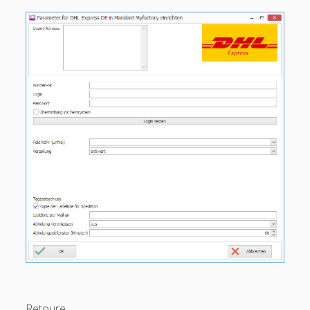
Einstellungen
open
Arbeitsplatz
menu
Mandanten
open
menu
Mandant neu – bearbeiten – löschen
open
open
Belegauswahl
menu
menu
Transportdienstleister neu – bearbeiten – löschen
open
ABC Logistik
Andreas Schmid
Ascherl
Asendia
Balter Logistics
Barth
Baumann Spedition Mochau
Retoure