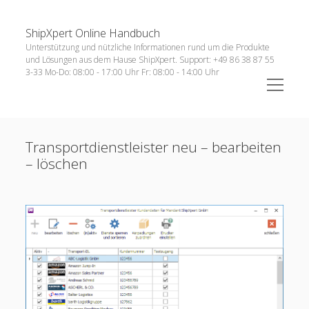
ShipXpert Online Handbuch
Sidebar
Suchen
Unterstützung und nützliche Informationen rund um die Produkte
und Lösungen aus dem Hause ShipXpert. Support: +49 86 38 87 55
3-33 Mo-Do: 08:00 - 17:00 Uhr Fr: 08:00 - 14:00 Uhr
open
menu
open
Technische Voraussetzungen
menu
Transportdienstleister neu – bearbeiten
open
Anleitungen
menu
– löschen
open
ERP-Systeme
menu
menu
Versand
open
Zoll Anmeldung
open
Sendung
menu
Retouren
open
Archiv
menu
menu