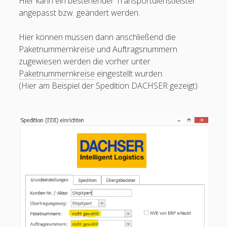
Hier kann ein bestehender Transportdienstleister
Zeitfenster
angepasst bzw. geändert werden.
Zusatzlabels
Hier können müssen dann anschließend die
open
Kommissionierung Konfiguration
Paketnummernkreise und Auftragsnummern
menu
zugewiesen werden die vorher unter
Einstellung Zoll Anmeldung
Paketnummernkreise
eingestellt wurden.
System
(Hier am Beispiel der Spedition DACHSER gezeigt)
Updates
Lizenz aktualisieren
automatisierte Packplätze
Scheduler
Dienst Status
Dienst Einstellungen
Packstationen
Benutzerverwaltung