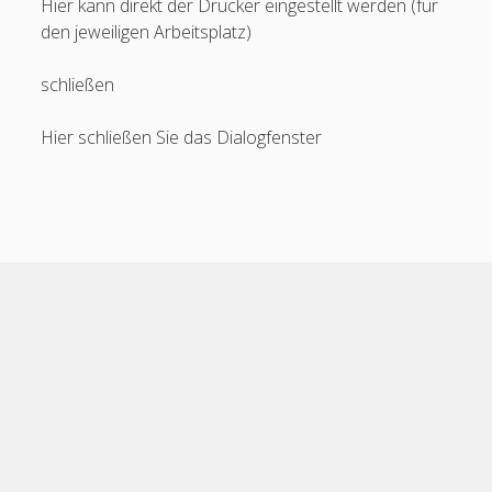
Hier kann direkt der Drucker eingestellt werden (für
den jeweiligen Arbeitsplatz)
schließen
Hier schließen Sie das Dialogfenster
Scroll
to
the
top
Cele Theme
by Compete Themes.