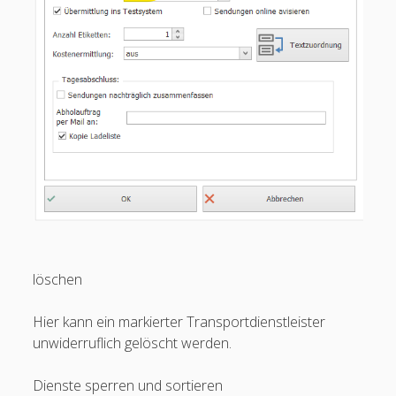
Datensicherung
Hilfe
Fernsteuerung
open
Funktionen automatisierter Packplatz
menu
Kommissionierung
open
FAQ
menu
open
Unterstützung
menu
Produktmatrix
open
Produktliste
löschen
menu
Produktvideo
Hier kann ein markierter Transportdienstleister
open
ShipXpert Web
unwiderruflich gelöscht werden.
menu
Glossar (Begriffserklärung)
Dienste sperren und sortieren
open
Rechtliches