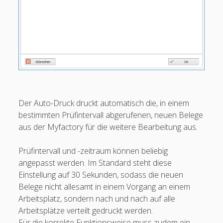
Einstellungen
open
Arbeitsplatz
menu
Mandanten
open
open
Mandant neu – bearbeiten – löschen
menu
menu
Kommissionierung Konfiguration
open
Kommissionierung Grundeinstellungen
Der Auto-Druck druckt automatisch die, in einem
Kommissionierung myfactory
bestimmten Prüfintervall abgerufenen, neuen Belege
aus der Myfactory für die weitere Bearbeitung aus.
Kommissionierung SelectLine
Kommissionierung weclapp
Prüfintervall und -zeitraum können beliebig
angepasst werden. Im Standard steht diese
Kommissionierung Belegauswahl
Einstellung auf 30 Sekunden, sodass die neuen
Kommissionierung Auto-Druck
Belege nicht allesamt in einem Vorgang an einem
Kommissionierung Feldzuordnung
Arbeitsplatz, sondern nach und nach auf alle
Arbeitsplätze verteilt gedruckt werden.
Kommissionierung Food
Für die korrekte Funktionsweise muss zudem ein