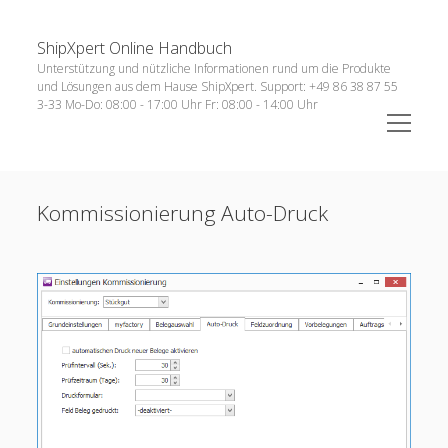
ShipXpert Online Handbuch
Sidebar
Suchen
Unterstützung und nützliche Informationen rund um die Produkte
und Lösungen aus dem Hause ShipXpert. Support: +49 86 38 87 55
3-33 Mo-Do: 08:00 - 17:00 Uhr Fr: 08:00 - 14:00 Uhr
open
menu
open
Technische Voraussetzungen
menu
Kommissionierung Auto-Druck
open
Anleitungen
menu
open
ERP-Systeme
menu
menu
Versand
open
Zoll Anmeldung
open
Sendung
menu
Retouren
open
Archiv
menu
menu