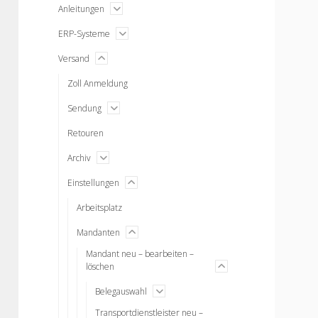
open
Anleitungen
menu
open
ERP-Systeme
menu
menu
Versand
open
Zoll Anmeldung
open
Sendung
menu
Retouren
open
Archiv
menu
menu
Einstellungen
open
Arbeitsplatz
menu
Mandanten
open
Mandant neu – bearbeiten –
menu
löschen
open
open
Belegauswahl
menu
Transportdienstleister neu –
menu