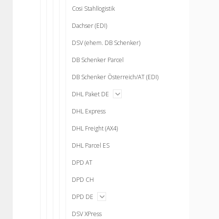
Cosi Stahllogistik
Dachser (EDI)
DSV (ehem. DB Schenker)
DB Schenker Parcel
DB Schenker Österreich/AT (EDI)
open
DHL Paket DE
menu
DHL Express
DHL Freight (AX4)
DHL Parcel ES
DPD AT
DPD CH
open
DPD DE
menu
DSV XPress