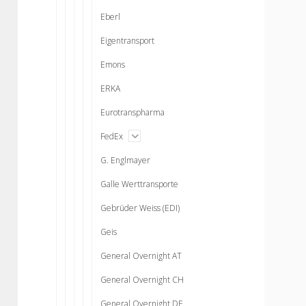
Eberl
Eigentransport
Emons
ERKA
Eurotranspharma
open
FedEx
menu
G. Englmayer
Galle Werttransporte
Gebrüder Weiss (EDI)
Geis
General Overnight AT
General Overnight CH
General Overnight DE