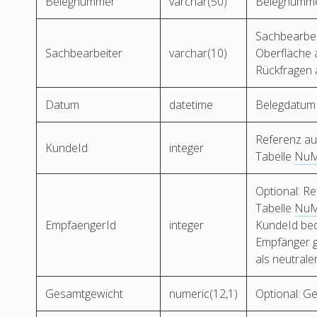
Belegnummer
varchar(50)
Belegnumme
Sachbearbei
Sachbearbeiter
varchar(10)
Oberfläche 
Rückfragen 
Datum
datetime
Belegdatum
Referenz a
KundeId
integer
Tabelle
NuM
Optional: R
Tabelle
NuM
EmpfaengerId
integer
KundeId bed
Empfänger gi
als neutral
Gesamtgewicht
numeric(12,1)
Optional: G