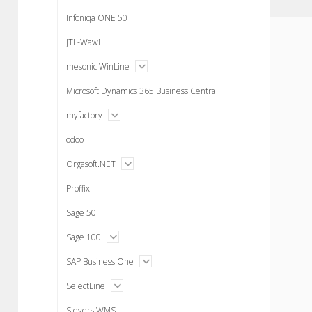
menu
Infoniqa ONE 50
JTL-Wawi
open
mesonic WinLine
menu
Microsoft Dynamics 365 Business Central
open
myfactory
menu
odoo
open
Orgasoft.NET
menu
Proffix
Sage 50
open
Sage 100
menu
open
SAP Business One
menu
open
SelectLine
menu
Sievers WMS