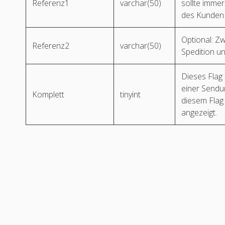
Referenz1
varchar(50)
sollte immer
des Kunden
Optional: Zw
Referenz2
varchar(50)
Spedition un
Dieses Flag 
einer Sendu
Komplett
tinyint
diesem Flag
angezeigt.