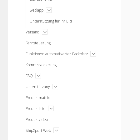
open
weclapp
menu
Unterstützung für Ihr ERP
open
Versand
menu
Fernsteuerung
open
Funktionen automatisierter Packplatz
menu
Kommissionierung
open
FAQ
menu
open
Unterstützung
menu
Produktmatrix
open
Produktliste
menu
Produktvideo
open
ShipXpert Web
menu