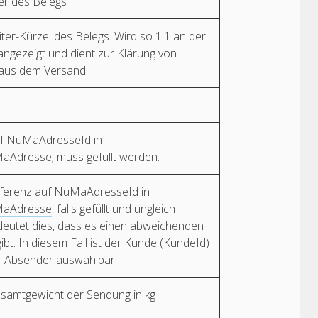
r des Belegs
ter-Kürzel des Belegs. Wird so 1:1 an der
angezeigt und dient zur Klärung von
aus dem Versand.
uf NuMaAdresseId in
aAdresse
; muss gefüllt werden.
eferenz auf NuMaAdresseId in
aAdresse
, falls gefüllt und ungleich
eutet dies, dass es einen abweichenden
bt. In diesem Fall ist der Kunde (KundeId)
er Absender auswählbar.
esamtgewicht der Sendung in kg