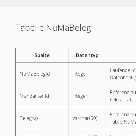
Tabelle NuMaBeleg
Spalte
Datentyp
Laufende Id
NuMaBelegId
integer
Datenbank g
Referenz au
MandantenId
integer
Feld aus Ta
Referenz auf
Belegtyp
varchar(50)
Tablle
NuMa