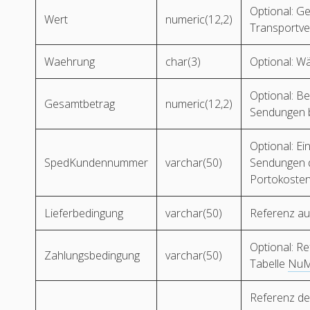
Optional: Ge
Wert
numeric(12,2)
Transportve
Waehrung
char(3)
Optional: W
Optional: B
Gesamtbetrag
numeric(12,2)
Sendungen b
Optional: Ei
SpedKundennummer
varchar(50)
Sendungen 
Portokosten.
Lieferbedingung
varchar(50)
Referenz au
Optional: Re
Zahlungsbedingung
varchar(50)
Tabelle
NuM
Referenz de