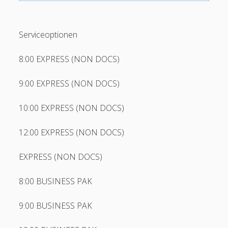
Bertram Juwelierservice
Bexity (ehemals Q-Logistics)
Serviceoptionen
BTG-Feldberg
8:00 EXPRESS (NON DOCS)
Bursped
Camion Transport
9:00 EXPRESS (NON DOCS)
Cosi Stahllogistik
10:00 EXPRESS (NON DOCS)
Dachser (EDI)
12:00 EXPRESS (NON DOCS)
DSV (ehem. DB Schenker)
DB Schenker Parcel
EXPRESS (NON DOCS)
DB Schenker Österreich/AT (EDI)
8:00 BUSINESS PAK
open
DHL Paket DE
menu
9:00 BUSINESS PAK
DHL Express
DHL Freight (AX4)