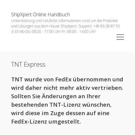
ShipXpert Online Handbuch
Sidebar
Suchen
Unterstützung und nützliche Informationen rund um die Produkte
und Lösungen aus dem Hause ShipXpert. Support: +49 86 38 87 55
3-33 Mo-Do: 08:00 - 17:00 Uhr Fr: 08:00 - 14:00 Uhr
open
menu
open
Technische Voraussetzungen
menu
TNT Express
open
Anleitungen
menu
open
ERP-Systeme
TNT wurde von FedEx übernommen und
menu
menu
Versand
open
wird daher nicht mehr aktiv vertrieben.
Sollten Sie Änderungen an Ihrer
Zoll Anmeldung
bestehenden TNT-Lizenz wünschen,
open
Sendung
menu
wird diese im Zuge dessen auf eine
Retouren
FedEx-Lizenz umgestellt.
open
Archiv
menu
menu