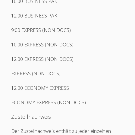
10:00 BUSINESS PAK
DHL Parcel ES
12:00 BUSINESS PAK
DPD AT
DPD CH
9:00 EXPRESS (NON DOCS)
open
DPD DE
menu
10:00 EXPRESS (NON DOCS)
DSV XPress
12:00 EXPRESS (NON DOCS)
Eberl
Eigentransport
EXPRESS (NON DOCS)
Emons
12:00 ECONOMY EXPRESS
ERKA
ECONOMY EXPRESS (NON DOCS)
Eurotranspharma
open
FedEx
Zustellnachweis
menu
G. Englmayer
Der Zustellnachweis enthält zu jeder einzelnen
Galle Werttransporte