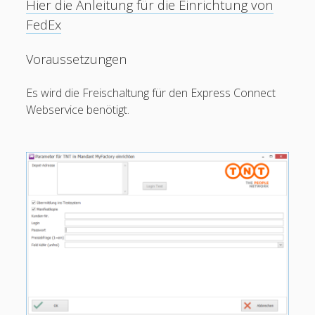
Hier die Anleitung für die Einrichtung von
Einstellungen
open
FedEx
Arbeitsplatz
menu
Voraussetzungen
Mandanten
open
menu
Mandant neu – bearbeiten – löschen
open
Es wird die Freischaltung für den Express Connect
open
Belegauswahl
Webservice benötigt.
menu
menu
Transportdienstleister neu – bearbeiten – löschen
open
ABC Logistik
Andreas Schmid
Ascherl
Asendia
Balter Logistics
Barth
Baumann Spedition Mochau