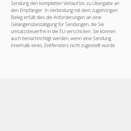
Sendung den kompletten Verlauf bis zu Übergabe an
Gebrüder Weiss (EDI)
den Empfänger. In Verbindung mit dem zugehörigen
Beleg erfüllt dies die Anforderungen an eine
Geis
Gelangensbestätigung für Sendungen, die Sie
General Overnight AT
umsatzsteuerfrei in die EU verschicken. Sie können
auch benachrichtigt werden, wenn eine Sendung
General Overnight CH
innerhalb eines Zeitfensters nicht zugestellt wurde.
General Overnight DE
open
GLS
menu
Grieshaber Logistik
Group7
Scroll
to
Hasenauer + Koch
the
top
Heinrich Koch
Heinz Huber (Fortras)
Hellmann (EDI & Fortras)