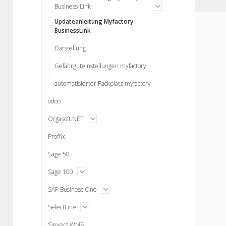
open
Business-Link
menu
Updateanleitung Myfactory
BusinessLink
Darstellung
Gefahrguteinstellungen myfactory
automatisierter Packplatz myfactory
odoo
open
Orgasoft.NET
menu
Proffix
Sage 50
open
Sage 100
menu
open
SAP Business One
menu
open
SelectLine
menu
Sievers WMS