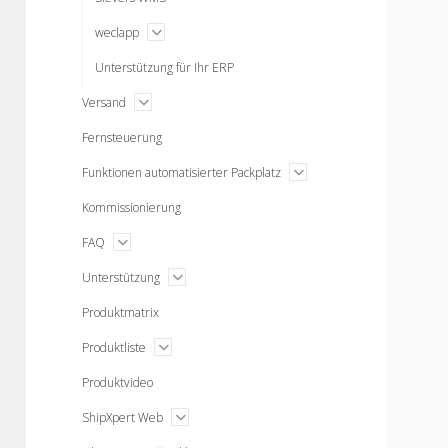
open
weclapp
menu
Unterstützung für Ihr ERP
open
Versand
menu
Fernsteuerung
open
Funktionen automatisierter Packplatz
menu
Kommissionierung
open
FAQ
menu
open
Unterstützung
menu
Produktmatrix
open
Produktliste
menu
Produktvideo
open
ShipXpert Web
menu